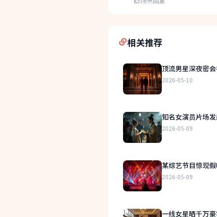
76
回复
相关推荐
顶流男星深夜密会
2026-05-10
知名女演员片场发
2026-05-09
某综艺节目惊现假
2026-05-09
一线女星晒千万豪