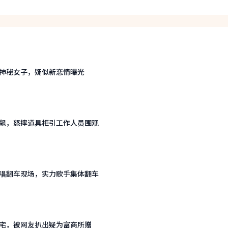
神秘女子，疑似新恋情曝光
飙，怒摔道具柜引工作人员围观
唱翻车现场，实力歌手集体翻车
宅，被网友扒出疑为富商所赠