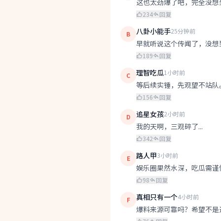
这也太劲爆了吧，完全没想
234
回复
八卦小能手
25分钟前
B
早就听说这个传闻了，没想
189
回复
理智吃瓜
1小时前
C
等后续实锤，先观望不站队
156
回复
追星女孩
2小时前
D
我的天啊，三观碎了...
342
回复
路人甲
3小时前
E
娱乐圈果然水深，吃瓜需谨
98
回复
真相只有一个
4小时前
F
爆料来源可靠吗？希望不是