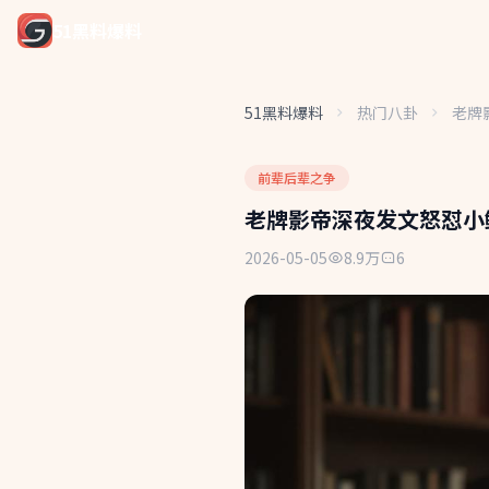
51黑料爆料
51黑料爆料
热门八卦
老牌
前辈后辈之争
老牌影帝深夜发文怒怼小
2026-05-05
8.9万
6