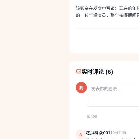
该影帝在发文中写道：现在的年
的一位年轻演员，整个拍摄期间
快速分享:
实时评论 (6)
我
0/500
吃瓜群众001
10分钟前
A