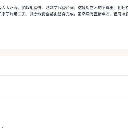
轻人太浮躁，拍戏用替身、念数字代替台词，这是对艺术的不尊重。他还
只来了片场三天，其余戏份全部由替身完成。虽然没有直接点名，但网友