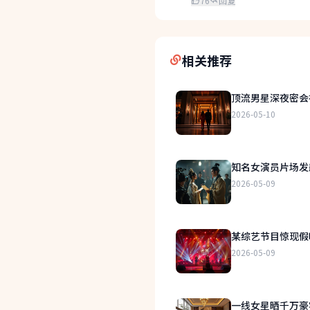
76
回复
相关推荐
顶流男星深夜密会
2026-05-10
知名女演员片场发
2026-05-09
某综艺节目惊现假
2026-05-09
一线女星晒千万豪