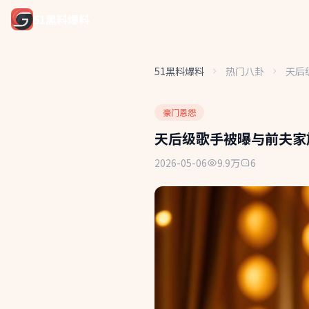
51黑料爆料
51黑料爆料
热门八卦
天后
豪门恩怨
天后级歌手被曝与前夫家
2026-05-06
9.9万
6