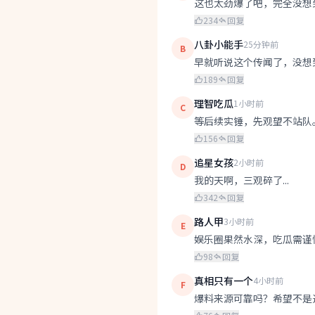
这也太劲爆了吧，完全没想
234
回复
八卦小能手
25分钟前
B
早就听说这个传闻了，没想
189
回复
理智吃瓜
1小时前
C
等后续实锤，先观望不站队
156
回复
追星女孩
2小时前
D
我的天啊，三观碎了...
342
回复
路人甲
3小时前
E
娱乐圈果然水深，吃瓜需谨
98
回复
真相只有一个
4小时前
F
爆料来源可靠吗？希望不是