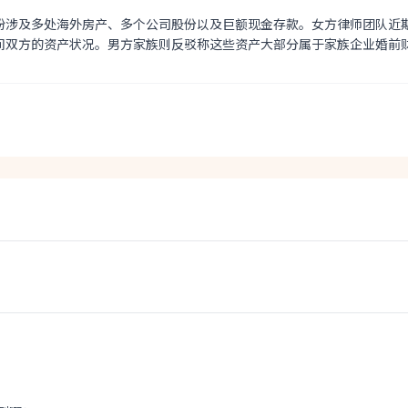
纷涉及多处海外房产、多个公司股份以及巨额现金存款。女方律师团队近
间双方的资产状况。男方家族则反驳称这些资产大部分属于家族企业婚前