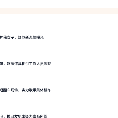
神秘女子，疑似新恋情曝光
飙，怒摔道具柜引工作人员围观
唱翻车现场，实力歌手集体翻车
宅，被网友扒出疑为富商所赠