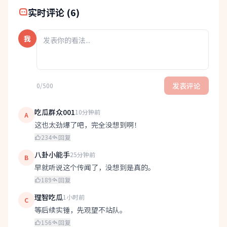
实时评论 (6)
我
发表评论
0/500
吃瓜群众001
10分钟前
A
这也太劲爆了吧，完全没想到啊！
234
回复
八卦小能手
25分钟前
B
早就听说这个传闻了，没想到是真的。
189
回复
理智吃瓜
1小时前
C
等后续实锤，先观望不站队。
156
回复