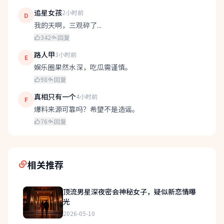
追星女孩
2小时前
D
我的天啊，三观碎了...
342
回复
路人甲
3小时前
E
娱乐圈果然水深，吃瓜需谨慎。
98
回复
真相只有一个
4小时前
F
爆料来源可靠吗？希望不是造谣。
76
回复
相关推荐
顶流男星深夜密会神秘女子，疑似新恋情曝
光
2026-05-10