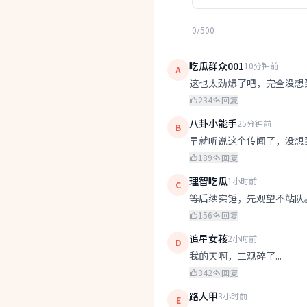
0/500
吃瓜群众001
10分钟前
A
这也太劲爆了吧，完全没想
234
回复
八卦小能手
25分钟前
B
早就听说这个传闻了，没想
189
回复
理智吃瓜
1小时前
C
等后续实锤，先观望不站队
156
回复
追星女孩
2小时前
D
我的天啊，三观碎了...
342
回复
路人甲
3小时前
E