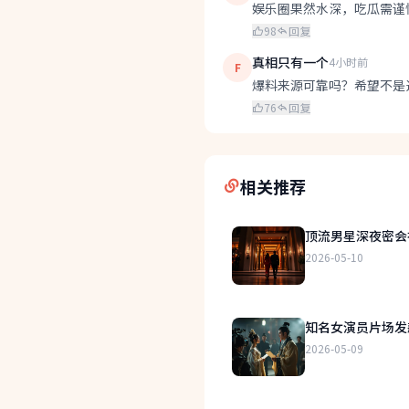
娱乐圈果然水深，吃瓜需谨
98
回复
真相只有一个
4小时前
F
爆料来源可靠吗？希望不是
76
回复
相关推荐
顶流男星深夜密会
2026-05-10
知名女演员片场发
2026-05-09