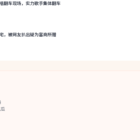
唱翻车现场，实力歌手集体翻车
宅，被网友扒出疑为富商所赠
最
吃瓜