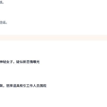
慎。
造谣。
神秘女子，疑似新恋情曝光
飙，怒摔道具柜引工作人员围观