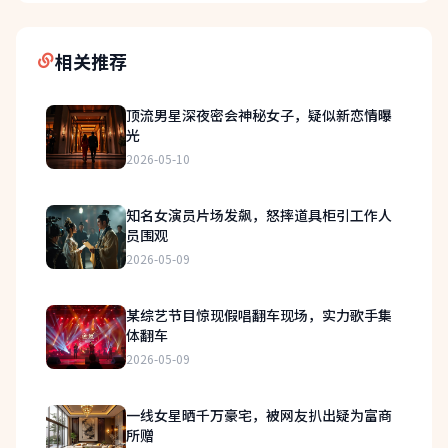
相关推荐
顶流男星深夜密会神秘女子，疑似新恋情曝
光
2026-05-10
知名女演员片场发飙，怒摔道具柜引工作人
员围观
2026-05-09
某综艺节目惊现假唱翻车现场，实力歌手集
体翻车
2026-05-09
一线女星晒千万豪宅，被网友扒出疑为富商
所赠