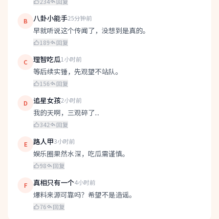
234
回复
八卦小能手
25分钟前
B
早就听说这个传闻了，没想到是真的。
189
回复
理智吃瓜
1小时前
C
等后续实锤，先观望不站队。
156
回复
追星女孩
2小时前
D
我的天啊，三观碎了...
342
回复
路人甲
3小时前
E
娱乐圈果然水深，吃瓜需谨慎。
98
回复
真相只有一个
4小时前
F
爆料来源可靠吗？希望不是造谣。
76
回复